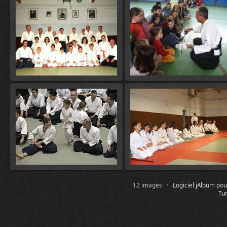
12 images ·
Logiciel jAlbum pou
Tur